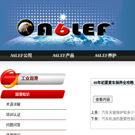
A6LEF公司
A6LEF产品
A6LEF养护
工业润滑
09年初夏爱车保养全攻略
润滑知识
术语详解
上条：
汽车天窗保护知多少
培训认证
下条：
汽车机油的重要性就
问题问答