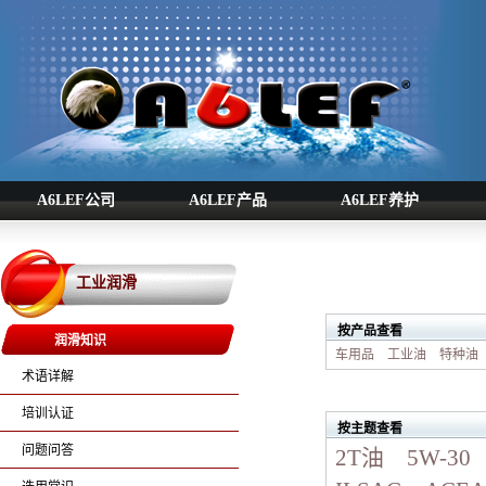
A6LEF公司
A6LEF产品
A6LEF养护
工业润滑
按产品查看
润滑知识
车用品
工业油
特种油
术语详解
培训认证
按主题查看
问题问答
2T油
5W-30