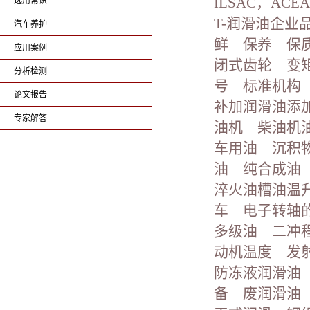
ILSAC，ACEA
选用常识
T-润滑油企业
汽车养护
鲜
保养
保
应用案例
闭式齿轮
变
分析检测
号
标准机构
论文报告
补加润滑油添
专家解答
油机
柴油机
车用油
沉积
油
纯合成油
淬火油槽油温
车
电子转轴
多级油
二冲
动机温度
发
防冻液润滑油
备
废润滑油