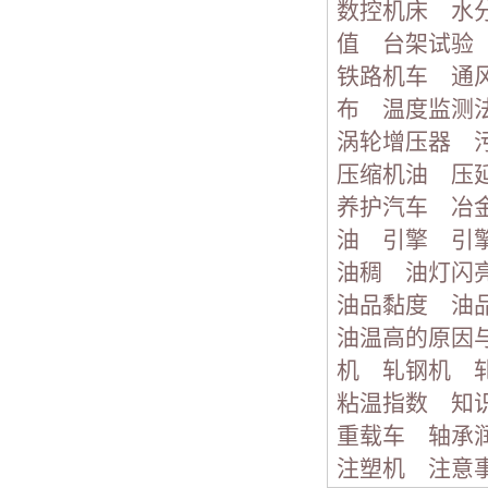
数控机床
水
值
台架试验
铁路机车
通
布
温度监测
涡轮增压器
压缩机油
压
养护汽车
冶
油
引擎
引
油稠
油灯闪
油品黏度
油
油温高的原因
机
轧钢机
粘温指数
知
重载车
轴承
注塑机
注意