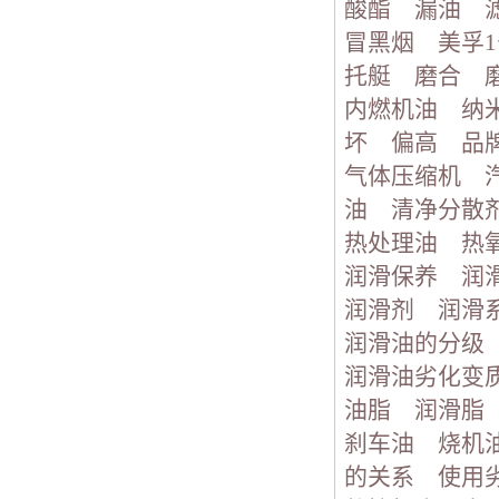
酸酯
漏油
冒黑烟
美孚
托艇
磨合
内燃机油
纳
坏
偏高
品
气体压缩机
油
清净分散
热处理油
热
润滑保养
润
润滑剂
润滑
润滑油的分级
润滑油劣化变
油脂
润滑脂
刹车油
烧机
的关系
使用