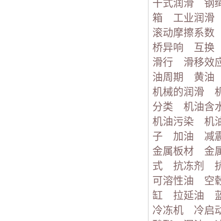
干式润滑
钢
箱
工业润滑
滚动摩擦系数
桥异响
互换
滑行
滑移效
油周期
黄油
机械的润滑
分类
机油含
机油污染
机
子
加油
减
金属板材
金
式
抗冻剂
可溶性油
空
缸
拉延油
冷冻机
冷启