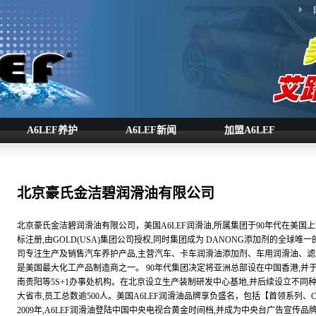
A6LEF养护
A6LEF新闻
加盟A6LEF
北京豪氏金洁碧润滑油有限公司
北京豪氏金洁碧润滑油有限公司，美国A6LEF润滑油,所属集团于90年代在美国上
标注册,由GOLD(USA)集团公司授权,同时集团成为 DANONG添加剂的全球唯
司专注生产及销售汽车养护产品,主营汽车、卡车润滑油添加剂、车用润滑油、滤
是美国最大化工产品制造商之一。 90年代集团决定将亚洲总部设在中国香港,
南贵阳等5S+1办事处机构。在北京设立生产装制研发中心基地,并后续设立不同
大省市,员工总数逾500人。美国A6LEF润滑油品牌享负盛名，包括【首领系列
2009年,A6LEF润滑油登陆中国中央电视合黄金时间档,并成为中央台广告宣传品牌。