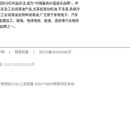
超前分红利益办法,成为“中国最具价值成长品牌”。并
汽车及工业润滑油产品,尤其如发动机油,不冻液,系统冷
效能工业润滑油及特种润滑油,广泛用于家电电子、汽车
金属加工、玻璃、电线电缆、能源、造纸等行业相关
油品牌之一。
声明
|
精英招募
|
京ICP备06000386号
11011102001185号
使用IE6.0以上浏览器 1024*768分辨率浏览本站