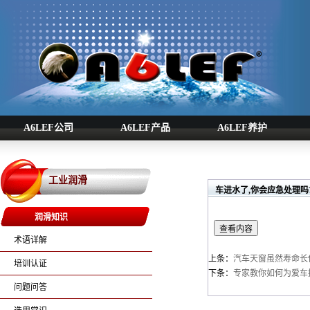
A6LEF公司
A6LEF产品
A6LEF养护
工业润滑
车进水了,你会应急处理吗
润滑知识
术语详解
上条：
汽车天窗虽然寿命长
培训认证
下条：
专家教你如何为爱车
问题问答