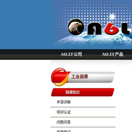
A6LEF公司
A6LEF产品
工业润滑
润滑知识
术语详解
培训认证
问题问答