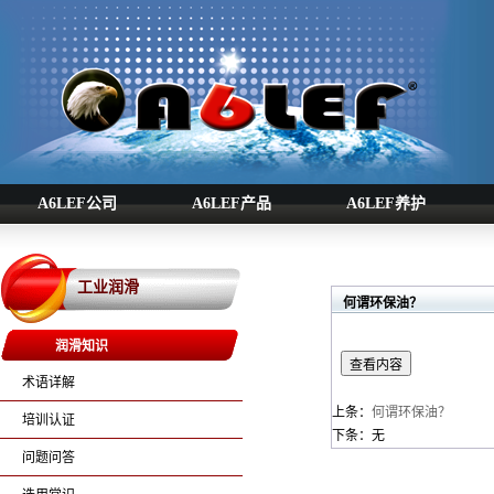
A6LEF公司
A6LEF产品
A6LEF养护
工业润滑
何谓环保油？
润滑知识
术语详解
上条：
何谓环保油？
培训认证
下条：无
问题问答