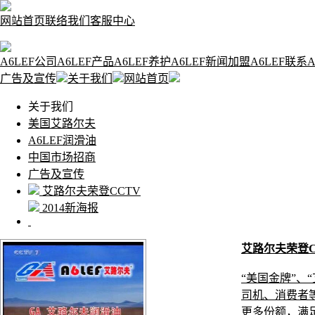
网站首页
联络我们
客服中心
A6LEF公司
A6LEF产品
A6LEF养护
A6LEF新闻
加盟A6LEF
联系A
广告及宣传
关于我们
网站首页
关于我们
美国艾路尔夫
A6LEF润滑油
中国市场招商
广告及宣传
艾路尔夫荣登CCTV
2014新海报
艾路尔夫荣登C
“美国金牌”
司机、消费者
更多份额，满