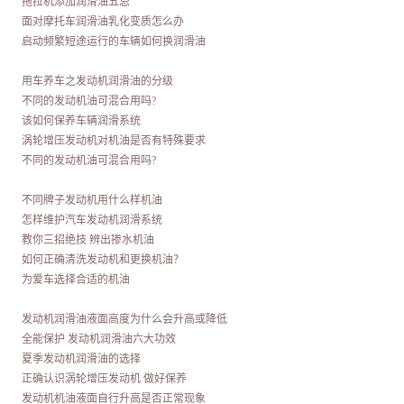
拖拉机添加润滑油五忌
面对摩托车润滑油乳化变质怎么办
启动频繁短途运行的车辆如何换润滑油
用车养车之发动机润滑油的分级
不同的发动机油可混合用吗?
该如何保养车辆润滑系统
涡轮增压发动机对机油是否有特殊要求
不同的发动机油可混合用吗?
不同牌子发动机用什么样机油
怎样维护汽车发动机润滑系统
教你三招绝技 辨出掺水机油
如何正确清洗发动机和更换机油？
为爱车选择合适的机油
发动机润滑油液面高度为什么会升高或降低
全能保护 发动机润滑油六大功效
夏季发动机润滑油的选择
正确认识涡轮增压发动机 做好保养
发动机机油液面自行升高是否正常现象