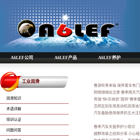
A6LEF公司
A6LEF产品
A6LEF养护
工业润滑
春游旺季来临 保养爱车有门
阴雨绵绵应注意 春季雨天
润滑知识
奇瑞“快•乐体验”提供“春季
怎样区别车用发动机润滑油
术语详解
汽车备胎使用保养的五大注
培训认证
春季汽车天窗养护小常识
问题问答
越野改装之经验分享 小心碰