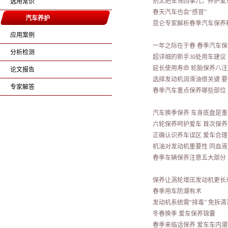
别太把车当回事儿，养护爱
选用常识
春天汽车也会“感冒”
汽车养护
昆仑专家解析春季汽车保养
应用案例
一年之际在于春 春季汽车
分析检测
超详细的新手30处用车建议
延长使用寿命 轮胎保养八注
论文报告
选择发动机润滑油很关键 
专家解答
春季汽车重点保养哪些部位
汽车换季保养 车身底盘是重
六轮保养呵护爱车 首次保
正确认识养车误区 爱车合
机油对发动机重要性 同血
春季车辆保养注意五大部分
保养让涡轮增压发动机更长
春季用车防潮有术
发动机系统需“排毒” 免拆
冬春换季 爱车保养锦囊
春季来临话保养 爱车车内