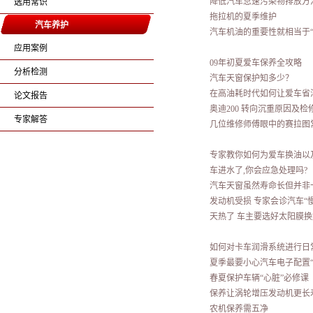
降低汽车怠速污染物排放方
选用常识
拖拉机的夏季维护
汽车养护
汽车机油的重要性就相当于“
应用案例
09年初夏爱车保养全攻略
分析检测
汽车天窗保护知多少？
在高油耗时代如何让爱车省
论文报告
奥迪200 转向沉重原因及检
专家解答
几位维修师傅眼中的赛拉图
专家教你如何为爱车换油以
车进水了,你会应急处理吗?
汽车天窗虽然寿命长但并非
发动机受损 专家会诊汽车“
天热了 车主要选好太阳膜
如何对卡车润滑系统进行日
夏季最要小心汽车电子配置“
春夏保护车辆“心脏”必修课
保养让涡轮增压发动机更长
农机保养需五净