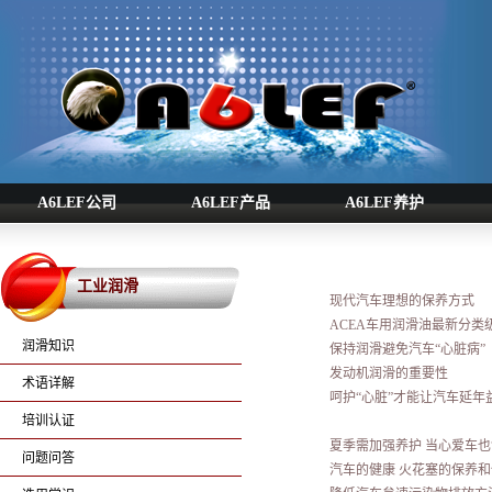
A6LEF公司
A6LEF产品
A6LEF养护
工业润滑
现代汽车理想的保养方式
ACEA车用润滑油最新分类
润滑知识
保持润滑避免汽车“心脏病”
发动机润滑的重要性
术语详解
呵护“心脏”才能让汽车延年
培训认证
夏季需加强养护 当心爱车也
问题问答
汽车的健康 火花塞的保养