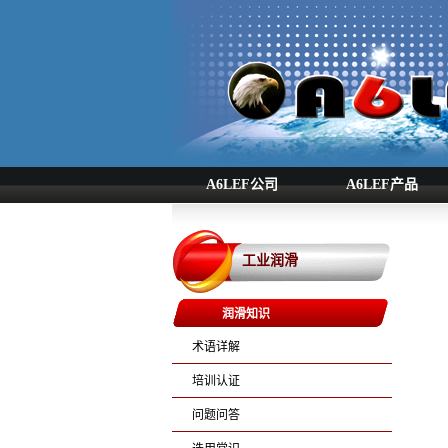
A6LEF公司
A6LEF产品
工业润滑
润滑知识
术语详解
培训认证
问题问答