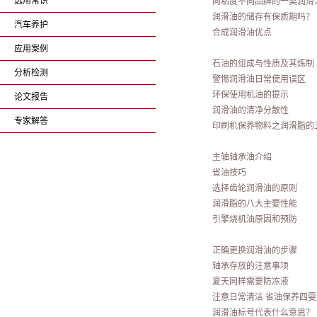
选用常识
同粘度不同品牌的一类润滑
润滑油的储存有保质期吗？
汽车养护
合成润滑油优点
应用案例
石油的组成与性质及其炼制
分析检测
警惕润滑油日常使用误区
环保使用机油的提示
论文报告
润滑油的清净分散性
专家解答
印刷机保养物料之润滑脂的
主轴轴承油介绍
省油技巧
选择齿轮润滑油的原则
润滑脂的八大主要性能
引擎烧机油原因和预防
正确更换润滑油的步骤
轴承存放的注意事项
夏天同样需要防冻液
注意日常清洁 省油保养四要
润滑油标号代表什么意思？