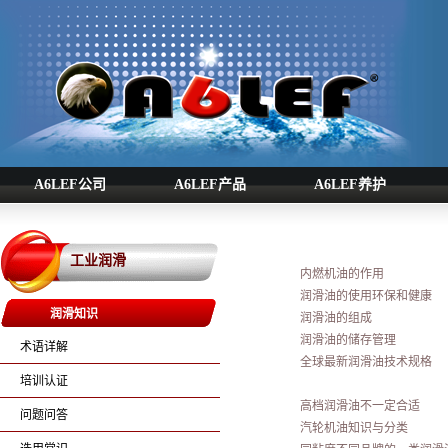
A6LEF公司
A6LEF产品
A6LEF养护
工业润滑
内燃机油的作用
润滑油的使用环保和健康
润滑知识
润滑油的组成
润滑油的储存管理
术语详解
全球最新润滑油技术规格
培训认证
高档润滑油不一定合适
问题问答
汽轮机油知识与分类